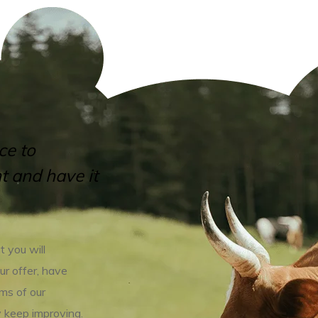
ce to
t and have it
t you will
ur offer, have
ms of our
y keep improving.