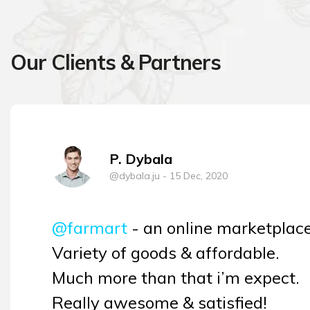
Our Clients & Partners
P. Dybala
@dybala.ju
- 15 Dec, 2020
@farmart
- an online marketplace
Variety of goods & affordable.
Much more than that i’m expect.
Really awesome & satisfied!