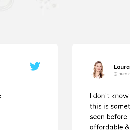
Laura
@laura.c
,
I don’t know
this is some
seen before.
affordable &