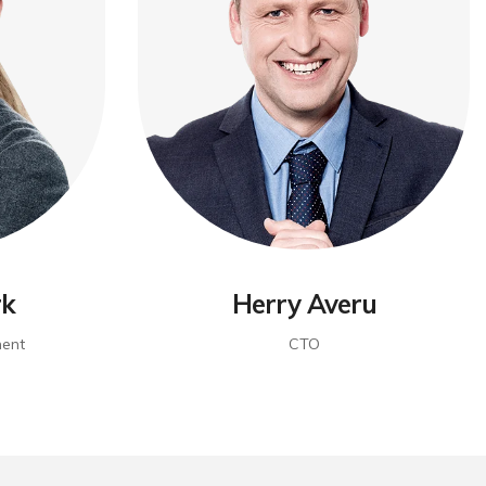
rk
Herry Averu
ent
CTO