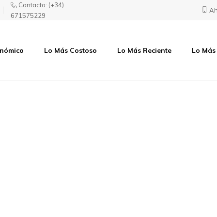
Contacto:
(+34)
Ah
671575229
onómico
Lo Más Costoso
Lo Más Reciente
Lo Más