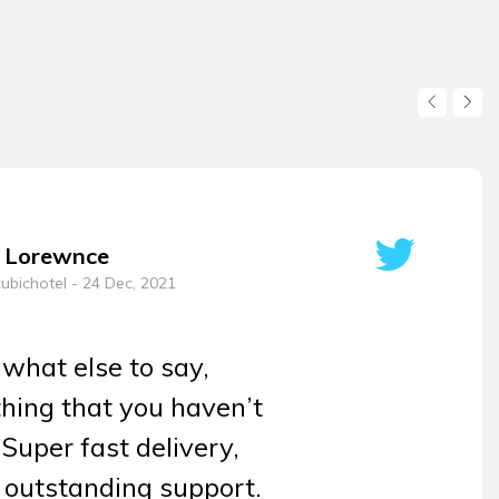
 Lorewnce
ubichotel
- 24 Dec, 2021
 what else to say,
thing that you haven’t
 Super fast delivery,
 outstanding support.