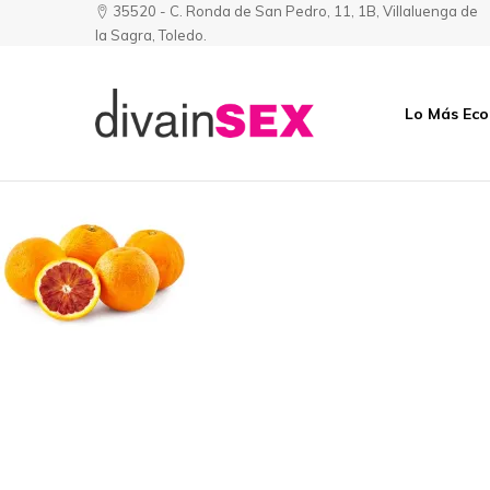
35520 - C. Ronda de San Pedro, 11, 1B, Villaluenga de
la Sagra, Toledo.
Lo Más Ec
Divainsex
Jugar
|
Puede
Juguetes
ser
y
Divertido
Esenciales
y
para
Sensual
Él
y
Ella