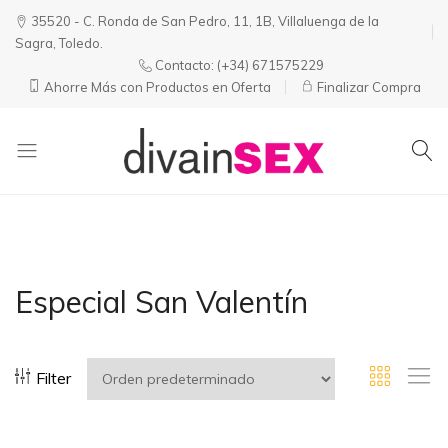
35520 - C. Ronda de San Pedro, 11, 1B, Villaluenga de la
Sagra, Toledo.
Contacto:
(+34) 671575229
Ahorre Más con Productos en Oferta
Finalizar Compra
Divainsex
Jugar
|
Puede
Juguetes
ser
y
Divertido
Esenciales
y
Especial San Valentín
para
Sensual
Él
y
Ella
Filter