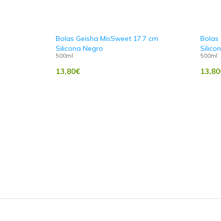
Bolas Geisha MisSweet 17.7 cm
Bolas
Silicona Negro
Silico
500ml
500ml
13,80
€
13,80