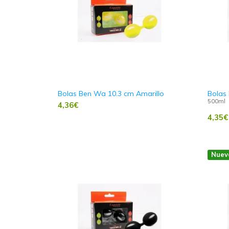
Bolas Ben Wa 10.3 cm Amarillo
Bolas
500ml
4,36
€
4,35
€
Nuev