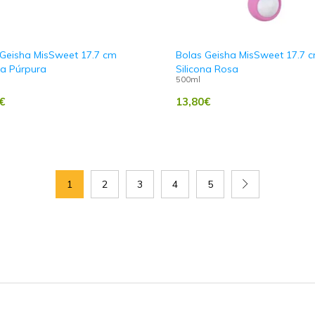
 Geisha MisSweet 17.7 cm
Bolas Geisha MisSweet 17.7 
na Púrpura
Silicona Rosa
500ml
€
13,80
€
1
2
3
4
5