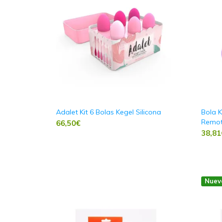
Adalet Kit 6 Bolas Kegel Silicona
Bola K
Remo
66,50
€
38,81
Nuev