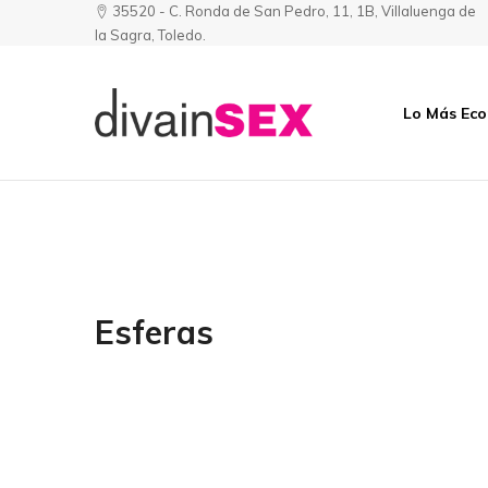
35520 - C. Ronda de San Pedro, 11, 1B, Villaluenga de
la Sagra, Toledo.
Lo Más Ec
Divainsex
Jugar
|
Puede
Juguetes
ser
y
Divertido
Esenciales
y
para
Sensual
Él
Esferas
y
Ella