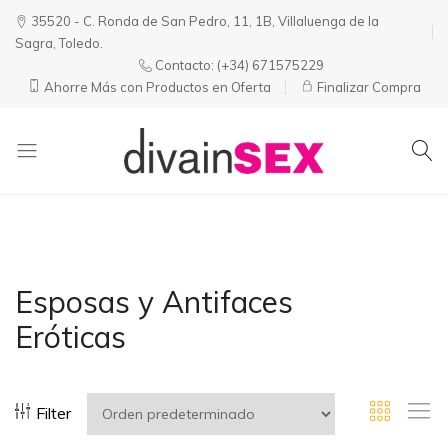
35520 - C. Ronda de San Pedro, 11, 1B, Villaluenga de la
Sagra, Toledo.
Contacto:
(+34) 671575229
Ahorre Más con Productos en Oferta
Finalizar Compra
Divainsex
Jugar
|
Puede
Juguetes
ser
y
Divertido
Esenciales
y
Esposas y Antifaces
para
Sensual
Eróticas
Él
y
Ella
Filter