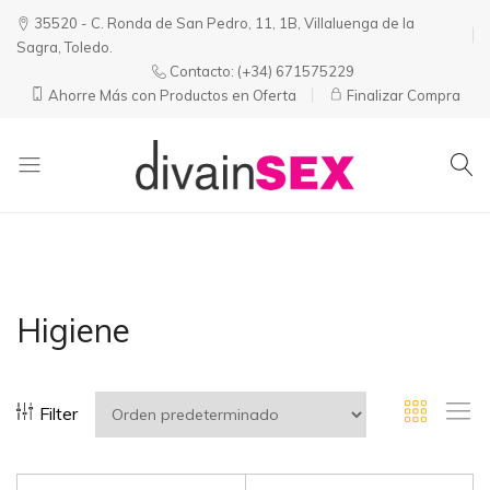
35520 - C. Ronda de San Pedro, 11, 1B, Villaluenga de la
Sagra, Toledo.
Contacto:
(+34) 671575229
Ahorre Más con Productos en Oferta
Finalizar Compra
Divainsex
Jugar
|
Puede
Juguetes
ser
y
Divertido
Esenciales
y
Higiene
para
Sensual
Él
y
Ella
Filter