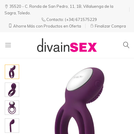
35520 - C. Ronda de San Pedro, 11, 1B, Villaluenga de la
Sagra, Toledo.
Contacto:
(+34) 671575229
Ahorre Más con Productos en Oferta
Finalizar Compra
Divainsex
Jugar
|
Puede
Juguetes
ser
y
Divertido
Esenciales
y
para
Sensual
Él
y
Ella