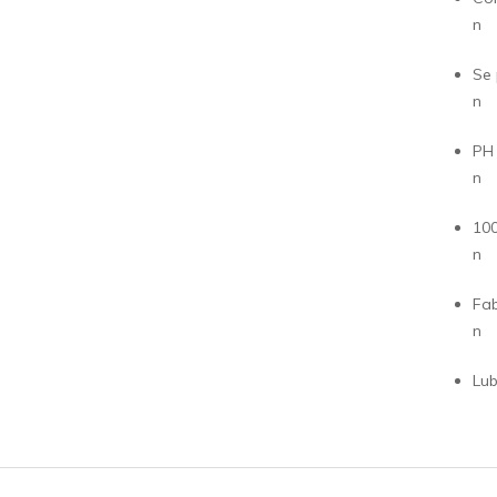
n
Se 
n
PH
n
10
n
Fab
n
Lub