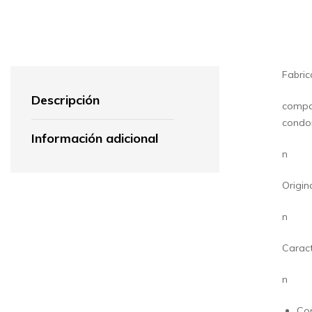
Fabric
Descripción
compar
condon
Información adicional
n
Origin
n
Caract
n
Co