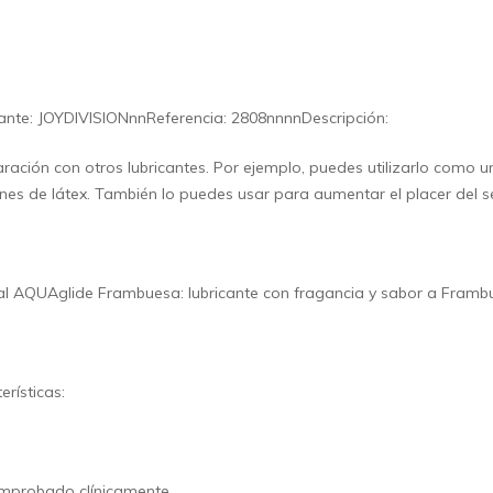
ante: JOYDIVISIONnnReferencia: 2808nnnnDescripción:
ación con otros lubricantes. Por ejemplo, puedes utilizarlo como 
es de látex. También lo puedes usar para aumentar el placer del se
al AQUAglide Frambuesa: lubricante con fragancia y sabor a Framb
erísticas:
mprobado clínicamente