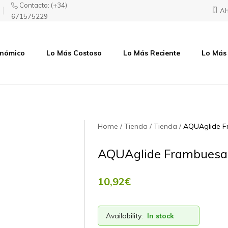
Contacto:
(+34)
Ah
671575229
onómico
Lo Más Costoso
Lo Más Reciente
Lo Más
Home
Tienda
Tienda
AQUAglide F
AQUAglide Frambuesa
10,92
€
Availability:
In stock