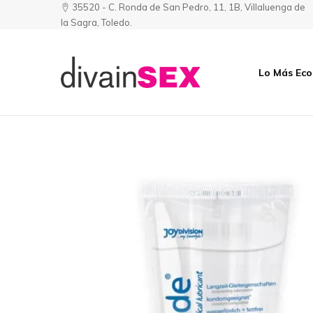
35520 - C. Ronda de San Pedro, 11, 1B, Villaluenga de
la Sagra, Toledo.
Lo Más Ec
Divainsex
Jugar
|
Puede
Juguetes
ser
y
Divertido
Esenciales
y
para
Sensual
Él
y
Ella