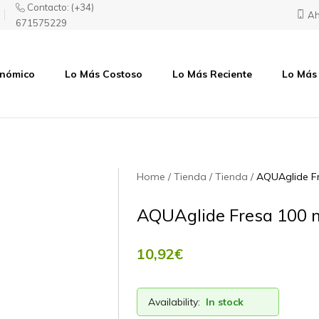
Contacto:
(+34)
Ah
671575229
onómico
Lo Más Costoso
Lo Más Reciente
Lo Más
Home
Tienda
Tienda
AQUAglide F
AQUAglide Fresa 100 
10,92
€
Availability:
In stock