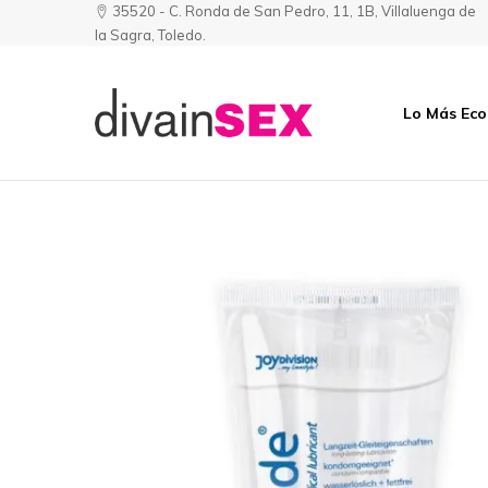
35520 - C. Ronda de San Pedro, 11, 1B, Villaluenga de
la Sagra, Toledo.
Lo Más Ec
Divainsex
Jugar
|
Puede
Juguetes
ser
y
Divertido
Esenciales
y
para
Sensual
Él
y
Ella