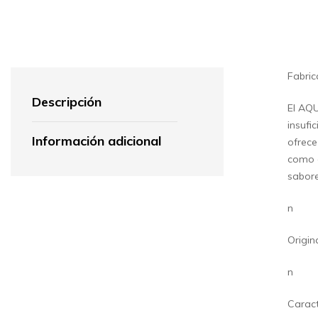
Fabric
Descripción
El AQU
insufi
Información adicional
ofrece
como e
sabore
n
Origin
n
Caract