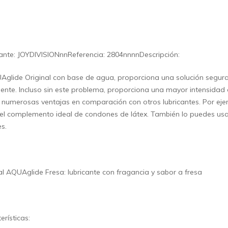
ante: JOYDIVISIONnnReferencia: 2804nnnnDescripción:
Aglide Original con base de agua, proporciona una solución segura 
ciente. Incluso sin este problema, proporciona una mayor intensidad
 numerosas ventajas en comparación con otros lubricantes. Por ejem
l complemento ideal de condones de látex. También lo puedes usar
s.
al AQUAglide Fresa: lubricante con fragancia y sabor a fresa
erísticas: