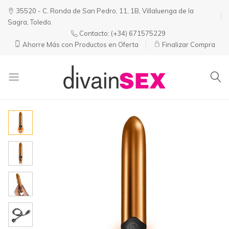
35520 - C. Ronda de San Pedro, 11, 1B, Villaluenga de la
Sagra, Toledo.
Contacto:
(+34) 671575229
Ahorre Más con Productos en Oferta
Finalizar Compra
Divainsex
Jugar
|
Puede
Juguetes
ser
y
Divertido
Esenciales
y
para
Sensual
Él
y
Ella