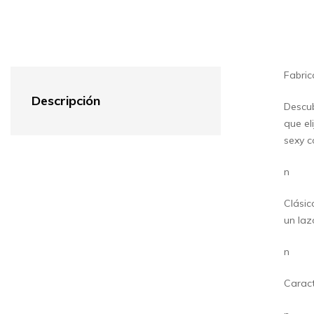
Fabric
Descripción
Descub
que el
sexy c
n
Clásic
un la
n
Caract