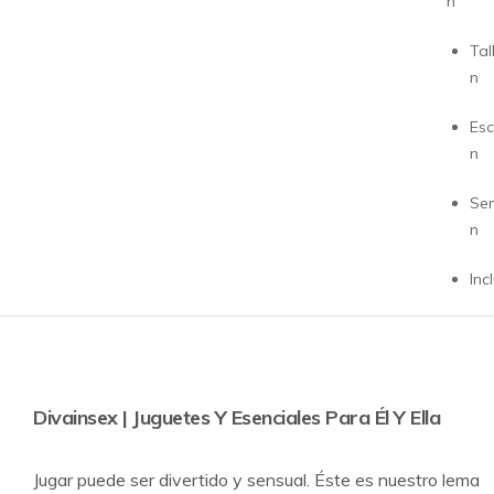
n
Tal
n
Esc
n
Sem
n
Inc
Divainsex | Juguetes Y Esenciales Para Él Y Ella
Jugar puede ser divertido y sensual. Éste es nuestro lema