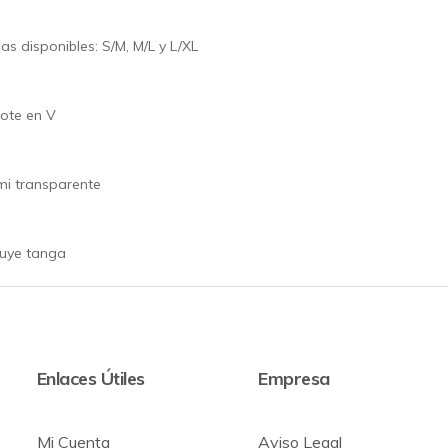
las disponibles: S/M, M/L y L/XL
ote en V
i transparente
luye tanga
Enlaces Útiles
Empresa
Mi Cuenta
Aviso Legal