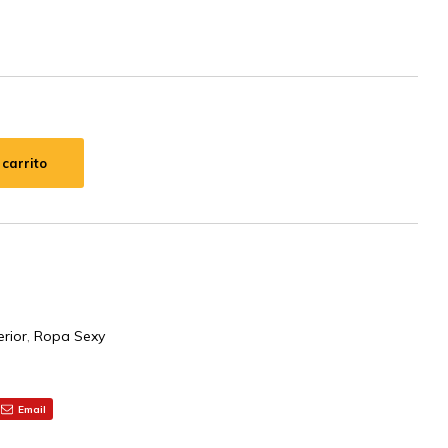
 carrito
erior
,
Ropa Sexy
Email