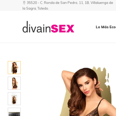
35520 - C. Ronda de San Pedro, 11, 1B, Villaluenga de
la Sagra, Toledo.
Lo Más Ec
Divainsex
Jugar
|
Puede
Juguetes
ser
y
Divertido
Esenciales
y
para
Sensual
Él
y
Ella