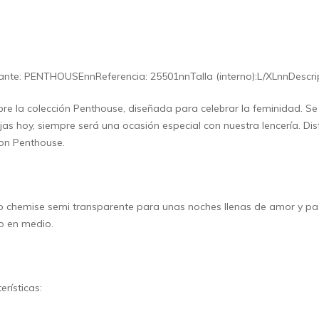
ante: PENTHOUSEnnReferencia: 25501nnTalla (interno):L/XLnnDescri
re la colección Penthouse, diseñada para celebrar la feminidad. Se d
ijas hoy, siempre será una ocasión especial con nuestra lencería. Dis
on Penthouse.
o chemise semi transparente para unas noches llenas de amor y pas
zo en medio.
erísticas: