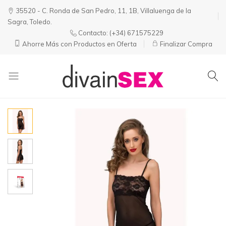
35520 - C. Ronda de San Pedro, 11, 1B, Villaluenga de la
Sagra, Toledo.
Contacto:
(+34) 671575229
Ahorre Más con Productos en Oferta
Finalizar Compra
Divainsex
Jugar
|
Puede
Juguetes
ser
y
Divertido
Esenciales
y
para
Sensual
Él
y
Ella