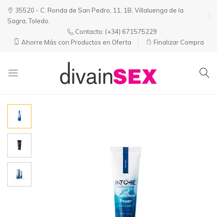
35520 - C. Ronda de San Pedro, 11, 1B, Villaluenga de la
Sagra, Toledo.
Contacto:
(+34) 671575229
Ahorre Más con Productos en Oferta
Finalizar Compra
Divainsex
Jugar
|
Puede
Juguetes
ser
y
Divertido
Esenciales
y
para
Sensual
Él
y
Ella