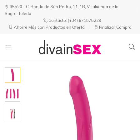
35520 - C. Ronda de San Pedro, 11, 1B, Villaluenga de la
Sagra, Toledo.
Contacto:
(+34) 671575229
Ahorre Más con Productos en Oferta
Finalizar Compra
Divainsex
Jugar
|
Puede
Juguetes
ser
y
Divertido
Esenciales
y
para
Sensual
Él
y
Ella