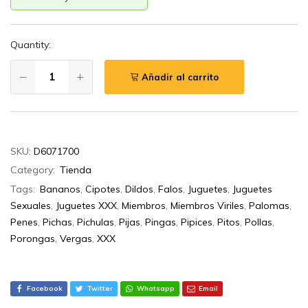
Quantity:
Añadir al carrito
SKU:
D6071700
Category:
Tienda
Tags:
Bananos
,
Cipotes
,
Dildos
,
Falos
,
Juguetes
,
Juguetes
Sexuales
,
Juguetes XXX
,
Miembros
,
Miembros Viriles
,
Palomas
,
Penes
,
Pichas
,
Pichulas
,
Pijas
,
Pingas
,
Pipices
,
Pitos
,
Pollas
,
Porongas
,
Vergas
,
XXX
Facebook
Twitter
Whatsapp
Email