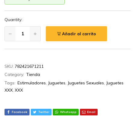
Quantity:
Añadir al carrito
SKU:
782421671211
Category:
Tienda
Tags:
Estimuladores
,
Juguetes
,
Juguetes Sexuales
,
Juguetes
XXX
,
XXX
Facebook
Twitter
Whatsapp
Email