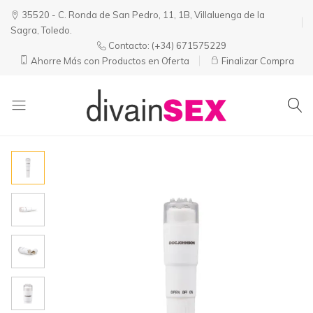
35520 - C. Ronda de San Pedro, 11, 1B, Villaluenga de la
Sagra, Toledo.
Contacto:
(+34) 671575229
Ahorre Más con Productos en Oferta
Finalizar Compra
Divainsex
Jugar
|
Puede
Juguetes
ser
y
Divertido
Esenciales
y
para
Sensual
Él
y
Ella