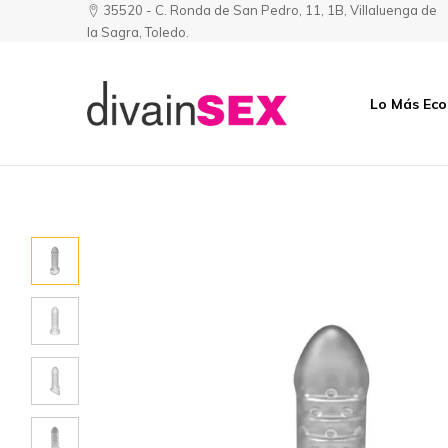
35520 - C. Ronda de San Pedro, 11, 1B, Villaluenga de
la Sagra, Toledo.
Lo Más Ec
Divainsex
Jugar
|
Puede
Juguetes
ser
y
Divertido
Esenciales
y
para
Sensual
Él
y
Ella