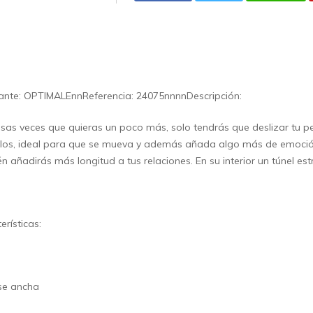
ante: OPTIMALEnnReferencia: 24075nnnnDescripción:
sas veces que quieras un poco más, solo tendrás que deslizar tu p
ulos, ideal para que se mueva y además añada algo más de emoció
n añadirás más longitud a tus relaciones. En su interior un túnel est
erísticas:
se ancha