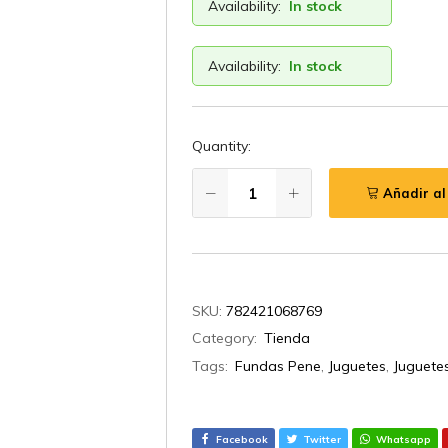
Availability:
In stock
Availability:
In stock
Quantity:
Añadir al
SKU:
782421068769
Category:
Tienda
Tags:
Fundas Pene
,
Juguetes
,
Juguete
Facebook
Twitter
Whatsapp