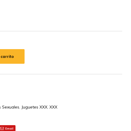
 carrito
s Sexuales
,
Juguetes XXX
,
XXX
Email