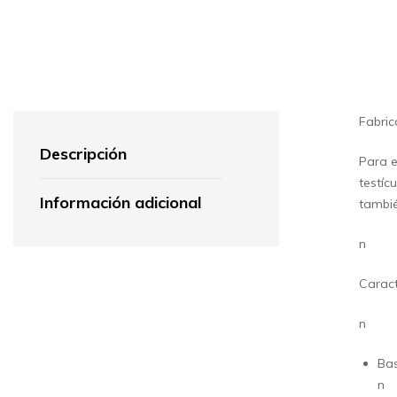
Fabric
Descripción
Para e
testíc
Información adicional
tambié
n
Caract
n
Ba
n