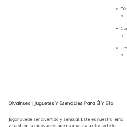
Tún
n
Cor
n
Ult
n
Divainsex | Juguetes Y Esenciales Para Él Y Ella
Jugar puede ser divertido y sensual. Éste es nuestro lema
y también la motivación que no impulsa a ofrecerte la