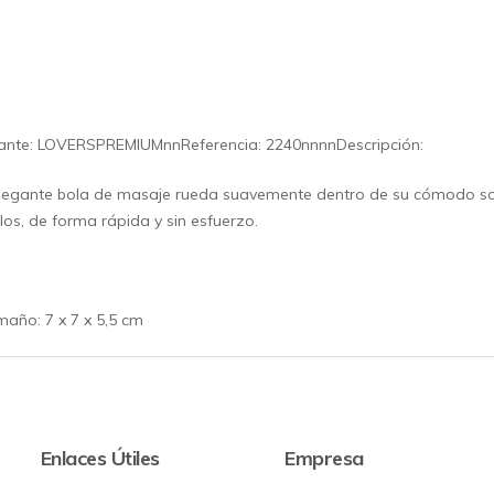
cante: LOVERSPREMIUMnnReferencia: 2240nnnnDescripción:
legante bola de masaje rueda suavemente dentro de su cómodo sopo
os, de forma rápida y sin esfuerzo.
año: 7 x 7 x 5,5 cm
Enlaces Útiles
Empresa