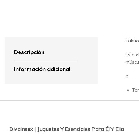
Fabri
Descripción
Esta e
múscul
Información adicional
n
Tam
Divainsex | Juguetes Y Esenciales Para Él Y Ella