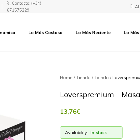
Contacto:
(+34)
Ah
671575229
onómico
Lo Más Costoso
Lo Más Reciente
Lo Más
Home
Tienda
Tienda
Loverspremiu
Loverspremium – Masaj
13,76
€
Availability:
In stock