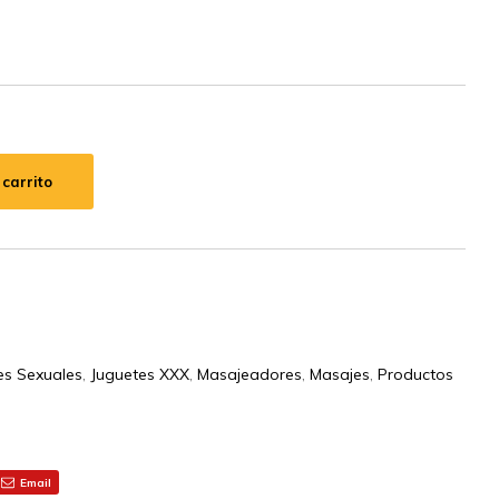
 carrito
es Sexuales
,
Juguetes XXX
,
Masajeadores
,
Masajes
,
Productos
Email