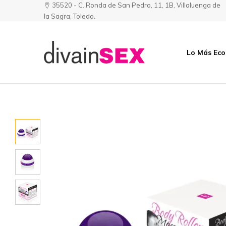
35520 - C. Ronda de San Pedro, 11, 1B, Villaluenga de
la Sagra, Toledo.
Lo Más Ec
Divainsex
Jugar
|
Puede
Juguetes
ser
y
Divertido
Esenciales
y
para
Sensual
Él
y
Ella