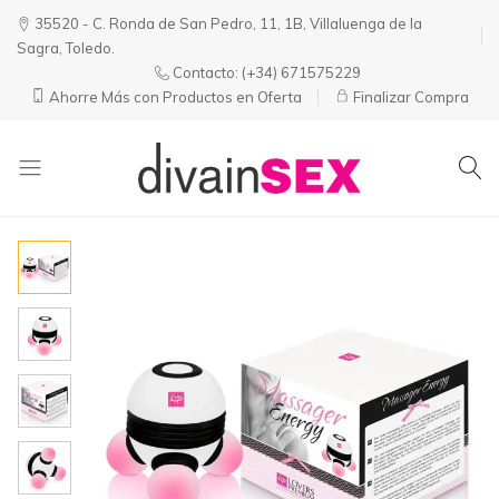
35520 - C. Ronda de San Pedro, 11, 1B, Villaluenga de la
Sagra, Toledo.
Contacto:
(+34) 671575229
Ahorre Más con Productos en Oferta
Finalizar Compra
Divainsex
Jugar
|
Puede
Juguetes
ser
y
Divertido
Esenciales
y
para
Sensual
Él
y
Ella