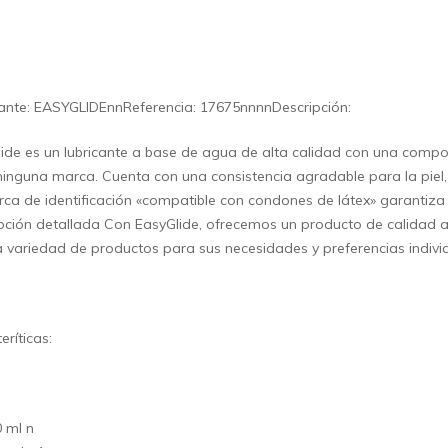
ante: EASYGLIDEnnReferencia: 17675nnnnDescripción:
ide es un lubricante a base de agua de alta calidad con una compos
ninguna marca. Cuenta con una consistencia agradable para la piel,
ca de identificación «compatible con condones de látex» garantiza 
pción detallada Con EasyGlide, ofrecemos un producto de calidad a
 variedad de productos para sus necesidades y preferencias indivi
eríticas:
 ml n