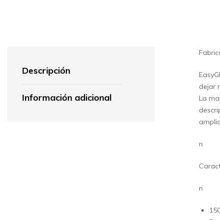
Fabric
Descripción
EasyGl
dejar 
Información adicional
La mar
descri
amplia
n
Caract
n
150