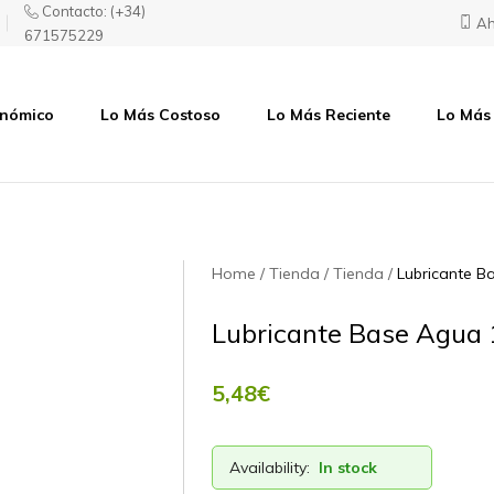
Contacto:
(+34)
Ah
671575229
onómico
Lo Más Costoso
Lo Más Reciente
Lo Más
Home
Tienda
Tienda
Lubricante B
Lubricante Base Agua 
5,48
€
Availability:
In stock