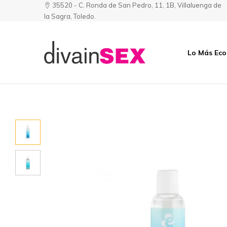
35520 - C. Ronda de San Pedro, 11, 1B, Villaluenga de
la Sagra, Toledo.
Lo Más Ec
Divainsex
Jugar
|
Puede
Juguetes
ser
y
Divertido
Esenciales
y
para
Sensual
Él
y
Ella