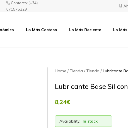
Contacto:
(+34)
Ah
671575229
onómico
Lo Más Costoso
Lo Más Reciente
Lo Más
Home
Tienda
Tienda
Lubricante Ba
Lubricante Base Silico
8,24
€
Availability:
In stock