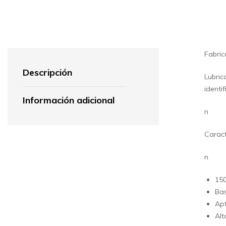
Fabric
Descripción
Lubric
identi
Información adicional
n
Caract
n
150
Bas
Apt
Alt