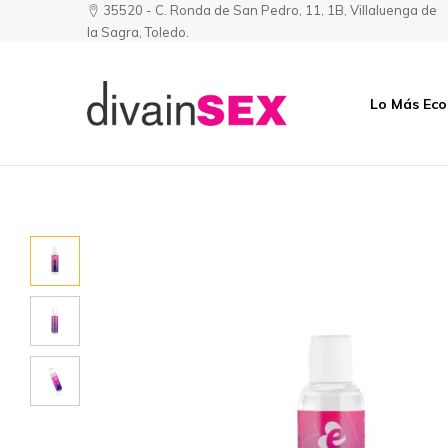
35520 - C. Ronda de San Pedro, 11, 1B, Villaluenga de
la Sagra, Toledo.
Lo Más Ec
Divainsex
Jugar
|
Puede
Juguetes
ser
y
Divertido
Esenciales
y
para
Sensual
Él
y
Ella