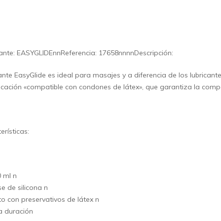
ante: EASYGLIDEnnReferencia: 17658nnnnDescripción:
ante EasyGlide es ideal para masajes y a diferencia de los lubrica
ficación «compatible con condones de látex», que garantiza la comp
erísticas:
 ml n
e de silicona n
o con preservativos de látex n
a duración