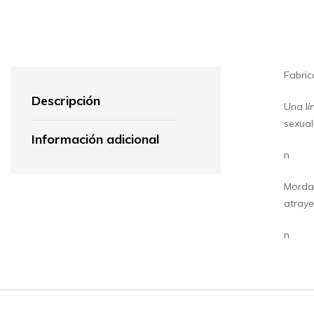
Fabric
Descripción
Una lí
sexual
Información adicional
n
Mordaz
atraye
n