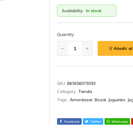
Availability:
In stock
Quantity:
Añadir al
SKU:
843658379393
Category:
Tienda
Tags:
Amordazar
,
Bozal
,
Juguetes
,
Ju
Facebook
Twitter
Whatsapp