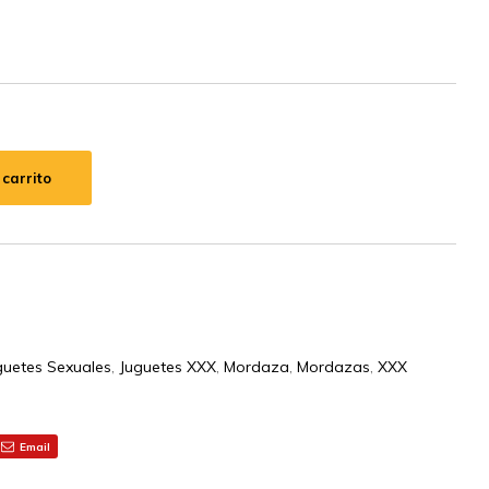
 carrito
guetes Sexuales
,
Juguetes XXX
,
Mordaza
,
Mordazas
,
XXX
Email