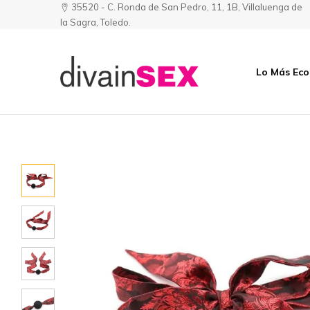
35520 - C. Ronda de San Pedro, 11, 1B, Villaluenga de
la Sagra, Toledo.
Lo Más Ec
Divainsex
Jugar
|
Puede
Juguetes
ser
y
Divertido
Esenciales
y
para
Sensual
Él
y
Ella