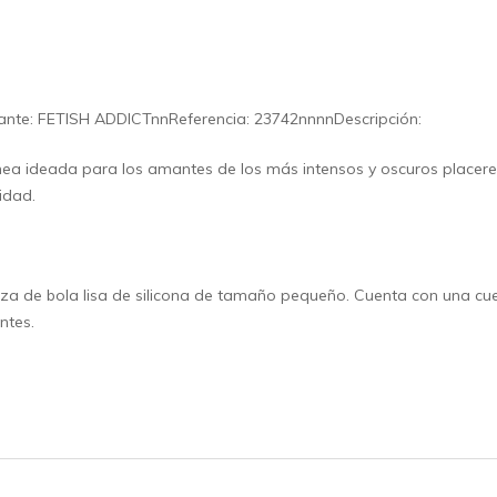
ante: FETISH ADDICTnnReferencia: 23742nnnnDescripción:
nea ideada para los amantes de los más intensos y oscuros placeres
idad.
a de bola lisa de silicona de tamaño pequeño. Cuenta con una cue
ntes.