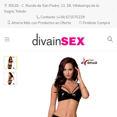
35520 - C. Ronda de San Pedro, 11, 1B, Villaluenga de la
Sagra, Toledo.
Contacto:
(+34) 671575229
Ahorre Más con Productos en Oferta
Finalizar Compra
Divainsex
Jugar
|
Puede
Juguetes
ser
y
Divertido
Esenciales
y
para
Sensual
Él
y
Ella