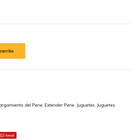
carrito
argamiento del Pene
,
Extender Pene
,
Juguetes
,
Juguetes
Email