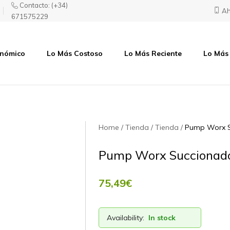
Contacto:
(+34)
Ah
671575229
onómico
Lo Más Costoso
Lo Más Reciente
Lo Más
Home
Tienda
Tienda
Pump Worx S
Pump Worx Succionador
75,49
€
Availability:
In stock