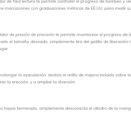
dor de fácil lectura te permite controlar el progreso de bombeo y ver
ne marcaciones con graduaciones métricas de EE.UU. para medir su
idor de presión de precisión te permite monitorear el progreso de
ado el tamaño deseado, simplemente tira del gatillo de liberación r
ugar.
rolongar la eyaculación, desliza el anillo de mejora incluido sobre
er la erección, y a ampliar la diversión.
 hayas terminado, simplemente desconecta el cilindro de la mangu