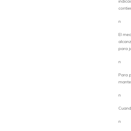
indica
contie
n
El med
alcanz
para j
n
Para p
manten
n
Cuando
n