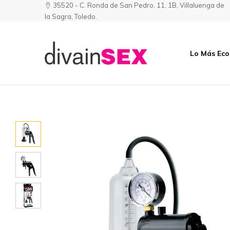
35520 - C. Ronda de San Pedro, 11, 1B, Villaluenga de
la Sagra, Toledo.
Lo Más Ec
Divainsex
Jugar
|
Puede
Juguetes
ser
y
Divertido
Esenciales
y
para
Sensual
Él
y
Ella