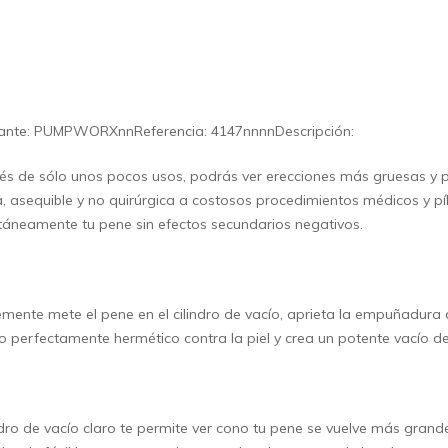
cante: PUMPWORXnnReferencia: 4147nnnnDescripción:
s de sólo unos pocos usos, podrás ver erecciones más gruesas y p
, asequible y no quirúrgica a costosos procedimientos médicos y pí
táneamente tu pene sin efectos secundarios negativos.
mente mete el pene en el cilindro de vacío, aprieta la empuñadura
lo perfectamente hermético contra la piel y crea un potente vacío d
indro de vacío claro te permite ver cono tu pene se vuelve más gra