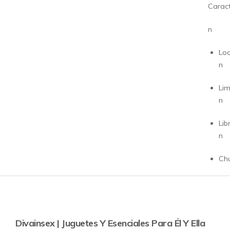
Caract
n
Loc
n
Lim
n
Lib
n
Ch
Divainsex | Juguetes Y Esenciales Para Él Y Ella