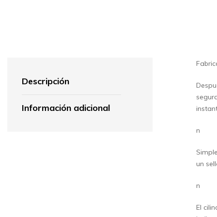
Fabri
Descripción
Despué
segura
Información adicional
instan
n
Simple
un sel
n
El cil