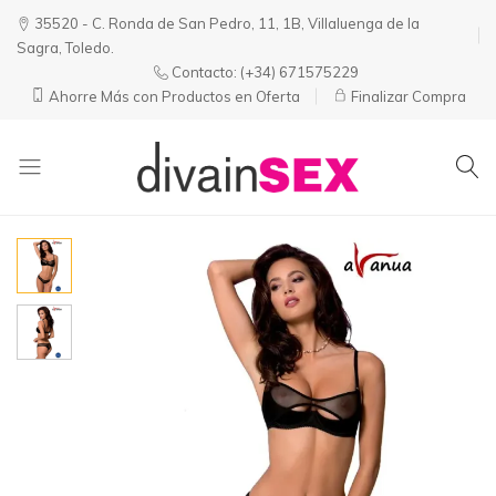
35520 - C. Ronda de San Pedro, 11, 1B, Villaluenga de la
Sagra, Toledo.
Contacto:
(+34) 671575229
Ahorre Más con Productos en Oferta
Finalizar Compra
Divainsex
Jugar
|
Puede
Juguetes
ser
y
Divertido
Esenciales
y
para
Sensual
Él
y
Ella