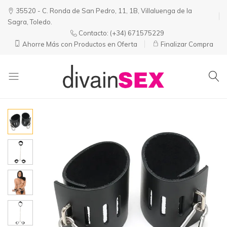
35520 - C. Ronda de San Pedro, 11, 1B, Villaluenga de la
Sagra, Toledo.
Contacto:
(+34) 671575229
Ahorre Más con Productos en Oferta
Finalizar Compra
Divainsex
Jugar
|
Puede
Juguetes
ser
y
Divertido
Esenciales
y
para
Sensual
Él
y
Ella