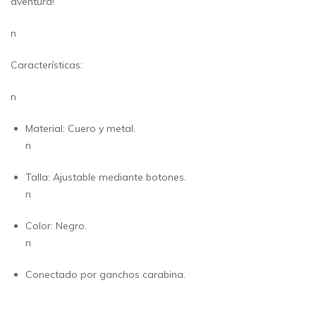
aventura!
n
Características:
n
Material: Cuero y metal.
n
Talla: Ajustable mediante botones.
n
Color: Negro.
n
Conectado por ganchos carabina.