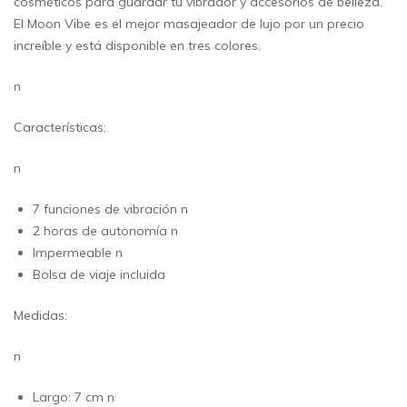
cosméticos para guardar tu vibrador y accesorios de belleza.
El Moon Vibe es el mejor masajeador de lujo por un precio
increíble y está disponible en tres colores.
n
Características:
n
7 funciones de vibración n
2 horas de autonomía n
Impermeable n
Bolsa de viaje incluida
Medidas:
n
Largo: 7 cm n