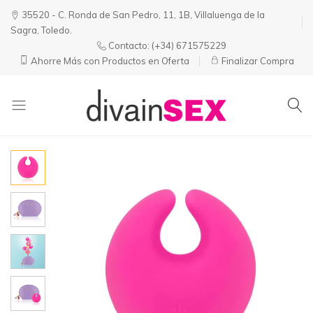
35520 - C. Ronda de San Pedro, 11, 1B, Villaluenga de la
Sagra, Toledo.
Contacto:
(+34) 671575229
Ahorre Más con Productos en Oferta
Finalizar Compra
Divainsex
Jugar
|
Puede
Juguetes
ser
y
Divertido
Esenciales
y
para
Sensual
Él
y
Ella