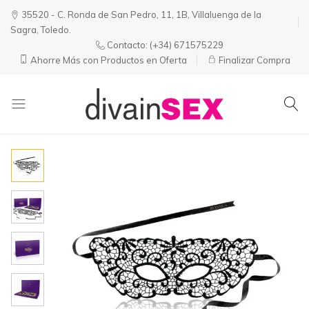
35520 - C. Ronda de San Pedro, 11, 1B, Villaluenga de la
Sagra, Toledo.
Contacto:
(+34) 671575229
Ahorre Más con Productos en Oferta
Finalizar Compra
Divainsex
Jugar
|
Puede
Juguetes
ser
y
Divertido
Esenciales
y
para
Sensual
Él
y
Ella