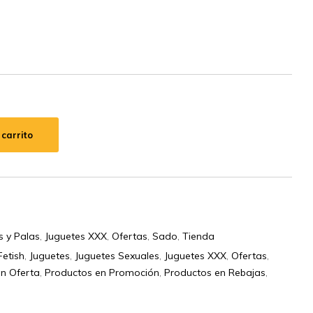
 carrito
s y Palas
,
Juguetes XXX
,
Ofertas
,
Sado
,
Tienda
Fetish
,
Juguetes
,
Juguetes Sexuales
,
Juguetes XXX
,
Ofertas
,
n Oferta
,
Productos en Promoción
,
Productos en Rebajas
,