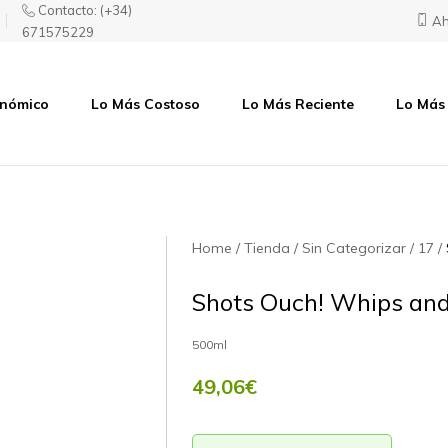
Contacto:
(+34)
Ah
671575229
onómico
Lo Más Costoso
Lo Más Reciente
Lo Más
Home
Tienda
Sin Categorizar
17
Shots Ouch! Whips and
500ml
49,06
€