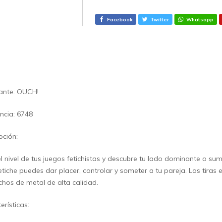
Facebook
Twitter
Whatsapp
ante: OUCH!
ncia: 6748
pción:
l nivel de tus juegos fetichistas y descubre tu lado dominante o su
etiche puedes dar placer, controlar y someter a tu pareja. Las tira
chos de metal de alta calidad.
erísticas: