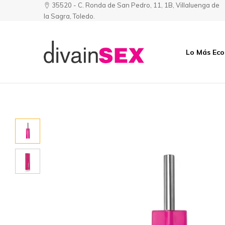
35520 - C. Ronda de San Pedro, 11, 1B, Villaluenga de
la Sagra, Toledo.
Lo Más Ec
Divainsex
Jugar
|
Puede
Juguetes
ser
y
Divertido
Esenciales
y
para
Sensual
Él
y
Ella