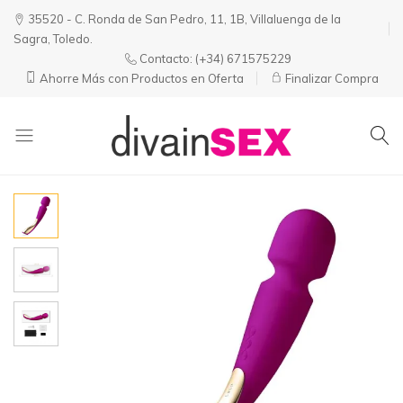
35520 - C. Ronda de San Pedro, 11, 1B, Villaluenga de la
Sagra, Toledo.
Contacto:
(+34) 671575229
Ahorre Más con Productos en Oferta
Finalizar Compra
Divainsex
Jugar
|
Puede
Juguetes
ser
y
Divertido
Esenciales
y
para
Sensual
Él
y
Ella