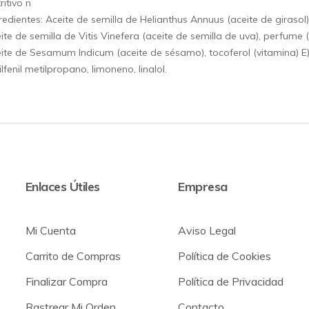
ritivo n
redientes: Aceite de semilla de Helianthus Annuus (aceite de girasol
ite de semilla de Vitis Vinefera (aceite de semilla de uva), perfume
ite de Sesamum Indicum (aceite de sésamo), tocoferol (vitamina) E), sal
ilfenil metilpropano, limoneno, linalol.
Enlaces Útiles
Empresa
Mi Cuenta
Aviso Legal
Carrito de Compras
Política de Cookies
Finalizar Compra
Política de Privacidad
Rastrear Mi Orden
Contacto