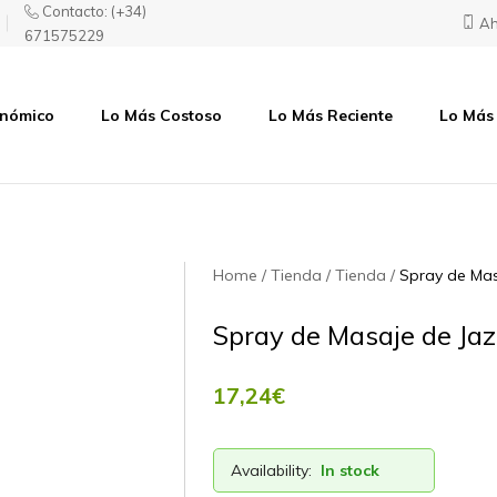
Contacto:
(+34)
Ah
671575229
onómico
Lo Más Costoso
Lo Más Reciente
Lo Más
Home
Tienda
Tienda
Spray de Mas
Spray de Masaje de Ja
17,24
€
Availability:
In stock