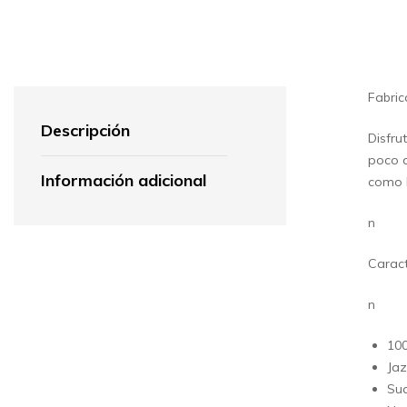
Fabric
Descripción
Disfru
poco d
Información adicional
como l
n
Caract
n
10
Jaz
Su