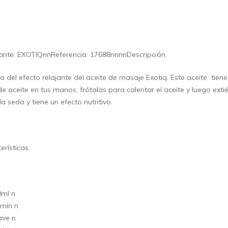
ante: EXOTIQnnReferencia: 17688nnnnDescripción:
ta del efecto relajante del aceite de masaje Exotiq. Este aceite tien
e aceite en tus manos, frótalas para calentar el aceite y luego exti
a seda y tiene un efecto nutritivo.
erísticas:
0ml n
mín n
ave n