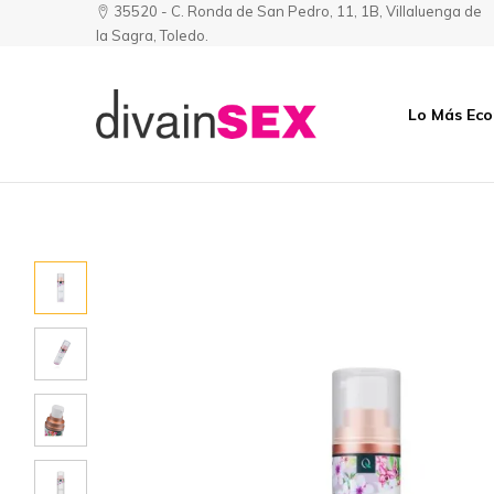
35520 - C. Ronda de San Pedro, 11, 1B, Villaluenga de
la Sagra, Toledo.
Lo Más Ec
Divainsex
Jugar
|
Puede
Juguetes
ser
y
Divertido
Esenciales
y
para
Sensual
Él
y
Ella