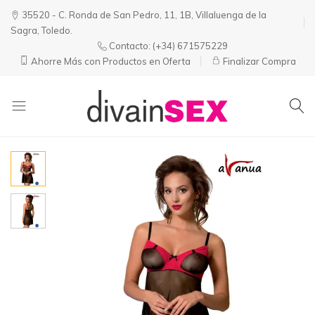
35520 - C. Ronda de San Pedro, 11, 1B, Villaluenga de la
Sagra, Toledo.
Contacto:
(+34) 671575229
Ahorre Más con Productos en Oferta
Finalizar Compra
Divainsex
Jugar
|
Puede
Juguetes
ser
y
Divertido
Esenciales
y
para
Sensual
Él
y
Ella