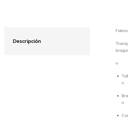
Fabric
Descripción
Transp
bragui
n
Tal
n
Bra
n
Com