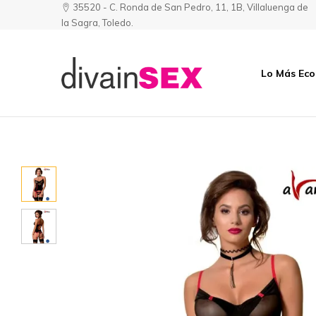
35520 - C. Ronda de San Pedro, 11, 1B, Villaluenga de
la Sagra, Toledo.
Lo Más Ec
Divainsex
Jugar
|
Puede
Juguetes
ser
y
Divertido
Esenciales
y
para
Sensual
Él
y
Ella