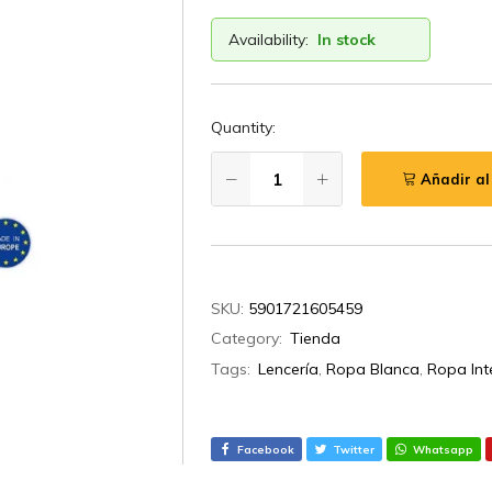
Availability:
In stock
Quantity:
Añadir al
SKU:
5901721605459
Category:
Tienda
Tags:
Lencería
,
Ropa Blanca
,
Ropa Int
Facebook
Twitter
Whatsapp