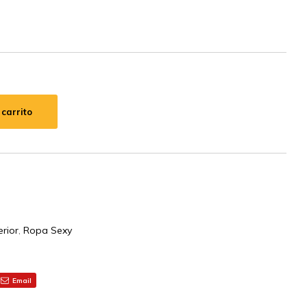
 carrito
erior
,
Ropa Sexy
Email