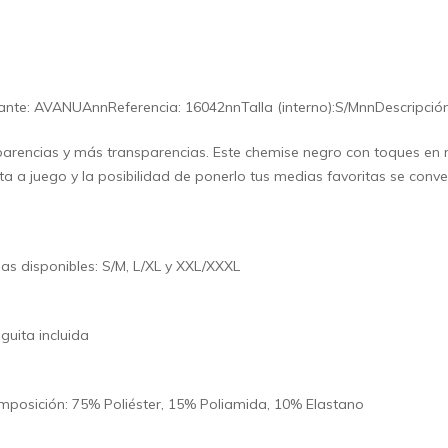
ante: AVANUAnnReferencia: 16042nnTalla (interno):S/MnnDescripción
arencias y más transparencias. Este chemise negro con toques en roj
ta a juego y la posibilidad de ponerlo tus medias favoritas se conver
las disponibles: S/M, L/XL y XXL/XXXL
guita incluida
posición: 75% Poliéster, 15% Poliamida, 10% Elastano