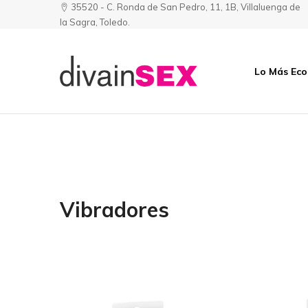
35520 - C. Ronda de San Pedro, 11, 1B, Villaluenga de
la Sagra, Toledo.
Lo Más Ec
Divainsex
Jugar
|
Puede
Juguetes
ser
y
Divertido
Esenciales
y
para
Sensual
Él
Vibradores
y
Ella