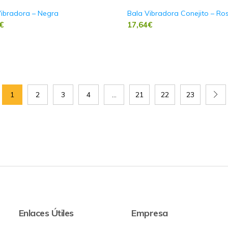
Vibradora – Negra
Bala Vibradora Conejito – Ro
€
17,64
€
1
2
3
4
…
21
22
23
Enlaces Útiles
Empresa