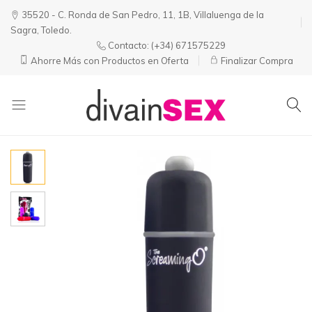
35520 - C. Ronda de San Pedro, 11, 1B, Villaluenga de la
Sagra, Toledo.
Contacto:
(+34) 671575229
Ahorre Más con Productos en Oferta
Finalizar Compra
Divainsex
Jugar
|
Puede
Juguetes
ser
y
Divertido
Esenciales
y
para
Sensual
Él
y
Ella