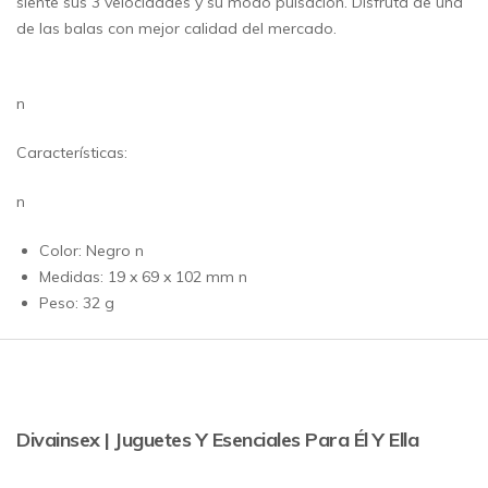
siente sus 3 velocidades y su modo pulsación. Disfruta de una
de las balas con mejor calidad del mercado.
n
Características:
n
Color: Negro n
Medidas: 19 x 69 x 102 mm n
Peso: 32 g
Divainsex | Juguetes Y Esenciales Para Él Y Ella