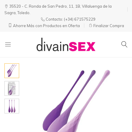
35520 - C. Ronda de San Pedro, 11, 1B, Villaluenga de la
Sagra, Toledo.
Contacto:
(+34) 671575229
Ahorre Más con Productos en Oferta
Finalizar Compra
Divainsex
Jugar
|
Puede
Juguetes
ser
y
Divertido
Esenciales
y
para
Sensual
Él
y
Ella