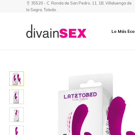
35520 - C. Ronda de San Pedro, 11, 1B, Villaluenga de
la Sagra, Toledo.
Lo Más Ec
Divainsex
Jugar
|
Puede
Juguetes
ser
y
Divertido
Esenciales
y
para
Sensual
Él
y
Ella