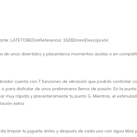
ante: LATETOBEDnnReferencia: 16282nnnnDescripción:
ta de unos divertidos y placenteros momentos asolas o en compañi
ibrador cuenta con 7 funciones de vibración que podrás controlar con 
 o para disfrutar de unos preliminares llenos de pasión. En la pu
ar muy rápida y placenteramente tu punto G. Mientras, el estimulado
lación extra.
da limpiar tu juguete antes y después de cada uso con agua tibia y