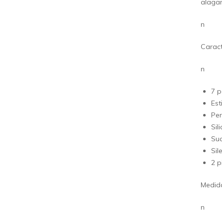
alagar
n
Caract
n
7 p
Est
Per
Sil
Sua
Sil
2 p
Medid
n