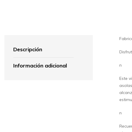
Fabric
Descripción
Disfru
Información adicional
n
Este v
asolas
alcanz
estimu
n
Recuer