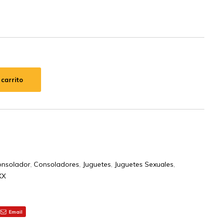
 carrito
nsolador
,
Consoladores
,
Juguetes
,
Juguetes Sexuales
,
XX
Email