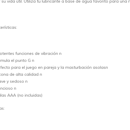
 su vida útil. Utiliza tu lubricante a base de agua favorito para un
erísticas:
otentes funciones de vibración n
imula el punto G n
fecto para el juego en pareja y la masturbación asolasn
icona de alta calidad n
ve y sedoso n
encioso n
ilas AAA (no incluidas)
as: