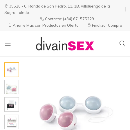
35520 - C. Ronda de San Pedro, 11, 1B, Villaluenga de la
Sagra, Toledo.
Contacto:
(+34) 671575229
Ahorre Más con Productos en Oferta
Finalizar Compra
Divainsex
Jugar
|
Puede
Juguetes
ser
y
Divertido
Esenciales
y
para
Sensual
Él
y
Ella