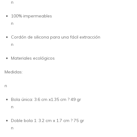
n
100% impermeables
n
Cordón de silicona para una fácil extracción
n
Materiales ecológicos
Medidas:
n
Bola única: 3.6 cm x1.35 cm ? 49 gr
n
Doble bola 1: 3.2 cm x 1.7 cm ? 75 gr
n