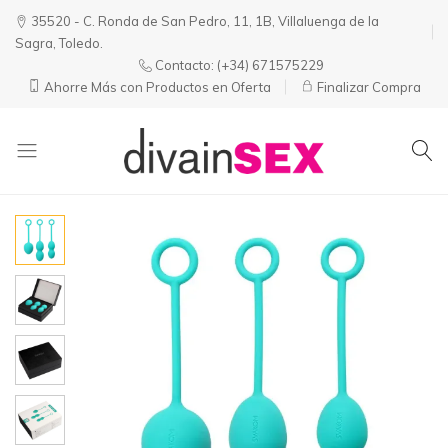
35520 - C. Ronda de San Pedro, 11, 1B, Villaluenga de la
Sagra, Toledo.
Contacto:
(+34) 671575229
Ahorre Más con Productos en Oferta
Finalizar Compra
Divainsex
Jugar
|
Puede
Juguetes
ser
y
Divertido
Esenciales
y
para
Sensual
Él
y
Ella