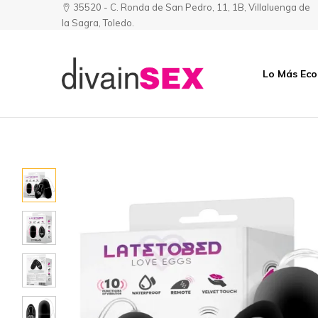
35520 - C. Ronda de San Pedro, 11, 1B, Villaluenga de
la Sagra, Toledo.
Lo Más Ec
Divainsex
Jugar
|
Puede
Juguetes
ser
y
Divertido
Esenciales
y
para
Sensual
Él
y
Ella