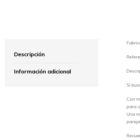
Fabri
Descripción
Refere
Información adicional
Descri
Si bus
Con mu
para q
Una no
pareja
Recuer