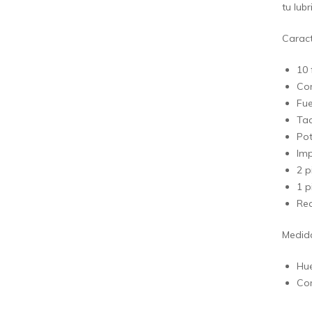
tu lub
Caract
10 
Con
Fue
Tac
Po
Im
2 p
1 p
Rec
Medid
Hu
Co