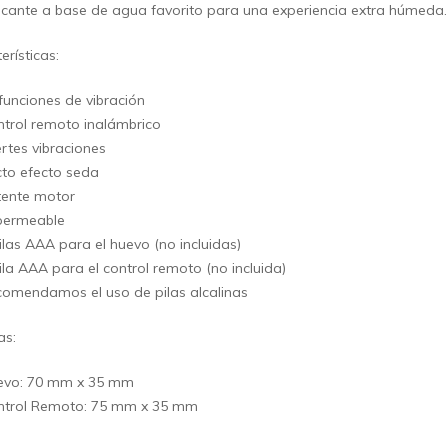
ricante a base de agua favorito para una experiencia extra húmeda.
erísticas:
funciones de vibración
trol remoto inalámbrico
rtes vibraciones
to efecto seda
tente motor
permeable
ilas AAA para el huevo (no incluidas)
ila AAA para el control remoto (no incluida)
omendamos el uso de pilas alcalinas
as:
evo: 70 mm x 35 mm
ntrol Remoto: 75 mm x 35 mm