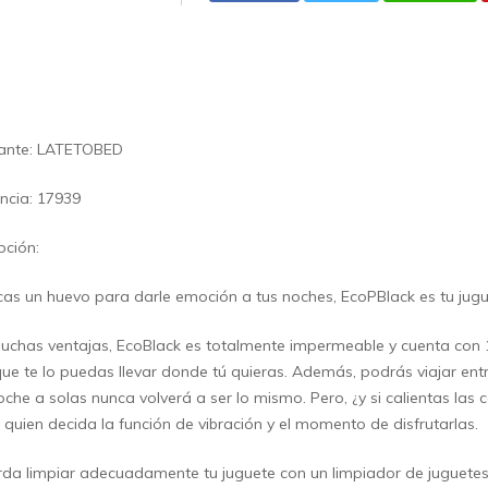
cante: LATETOBED
ncia: 17939
pción:
cas un huevo para darle emoción a tus noches, EcoPBlack es tu jugu
chas ventajas, EcoBlack es totalmente impermeable y cuenta con 10
ue te lo puedas llevar donde tú quieras. Además, podrás viajar entr
che a solas nunca volverá a ser lo mismo. Pero, ¿y si calientas las 
 quien decida la función de vibración y el momento de disfrutarlas.
da limpiar adecuadamente tu juguete con un limpiador de juguetes (F